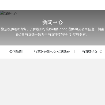
新聞中心
聚焦復(fù)興消防，了解最新行業(yè)動(dòng)態(tài)及公司信息，與復
(fù)興消防攜手致力于消防科技的發(fā)展與探索。
公司新聞
行業(yè)動(dòng)態(tài)
消防技術(shù)